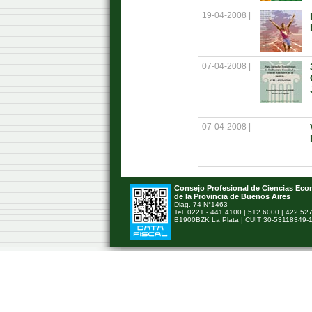
19-04-2008 |
07-04-2008 |
07-04-2008 |
Consejo Profesional de Ciencias Ec
de la Provincia de Buenos Aires
Diag. 74 N°1463
Tel. 0221 - 441 4100 | 512 6000 | 422 52
B1900BZK La Plata | CUIT 30-53118349-