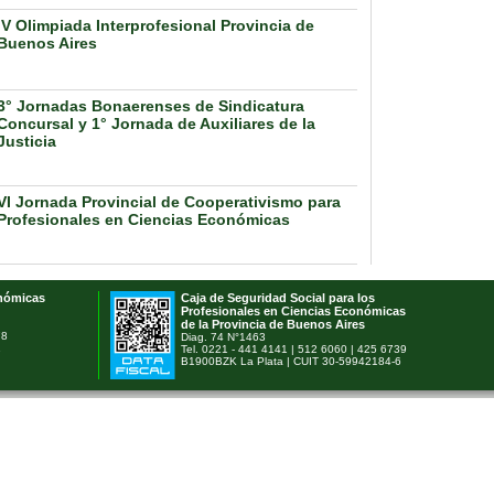
IV Olimpiada Interprofesional Provincia de
Buenos Aires
3° Jornadas Bonaerenses de Sindicatura
Concursal y 1° Jornada de Auxiliares de la
Justicia
VI Jornada Provincial de Cooperativismo para
Profesionales en Ciencias Económicas
onómicas
Caja de Seguridad Social para los
Profesionales en Ciencias Económicas
de la Provincia de Buenos Aires
78
Diag. 74 N°1463
1
Tel. 0221 - 441 4141 | 512 6060 | 425 6739
B1900BZK La Plata | CUIT 30-59942184-6