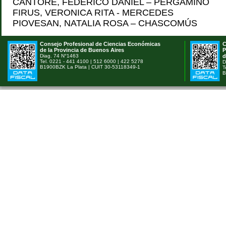
CANTORE, FEDERICO DANIEL – PERGAMINO
FIRUS, VERONICA RITA - MERCEDES
PIOVESAN, NATALIA ROSA – CHASCOMÚS
Consejo Profesional de Ciencias Económicas
C
de la Provincia de Buenos Aires
P
Diag. 74 N°1463
d
Tel. 0221 - 441 4100 | 512 6000 | 422 5278
D
B1900BZK La Plata | CUIT 30-53118349-1
T
B