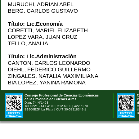
MURUCHI, ADRIAN ABEL
BERG, CARLOS GUSTAVO
Título: Lic.Economía
CORETTI, MARIEL ELIZABETH
LOPEZ VARA, JUAN CRUZ
TELLO, ANALIA
Título: Lic.Administración
CANTON, CARLOS LEONARDO
DIEHL, FEDERICO GUILLERMO
ZINGALES, NATALIA MAXIMILIANA
BIA LOPEZ, YANINA RAMONA
Consejo Profesional de Ciencias Económicas
C
de la Provincia de Buenos Aires
P
Diag. 74 N°1463
d
Tel. 0221 - 441 4100 | 512 6000 | 422 5278
D
B1900BZK La Plata | CUIT 30-53118349-1
T
B