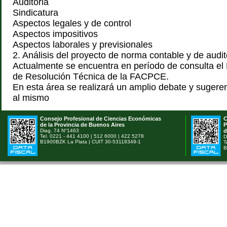
Auditoria
Sindicatura
Aspectos legales y de control
Aspectos impositivos
Aspectos laborales y previsionales
2. Análisis del proyecto de norma contable y de audit
Actualmente se encuentra en período de consulta el
de Resolución Técnica de la FACPCE.
En esta área se realizará un amplio debate y sugere
al mismo
Consejo Profesional de Ciencias Económicas
C
de la Provincia de Buenos Aires
P
Diag. 74 N°1463
d
Tel. 0221 - 441 4100 | 512 6000 | 422 5278
D
B1900BZK La Plata | CUIT 30-53118349-1
T
B