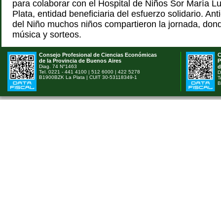
para colaborar con el Hospital de Niños Sor María L
Plata, entidad beneficiaria del esfuerzo solidario. Ant
del Niño muchos niños compartieron la jornada, do
música y sorteos.
Consejo Profesional de Ciencias Económicas
C
de la Provincia de Buenos Aires
P
Diag. 74 N°1463
d
Tel. 0221 - 441 4100 | 512 6000 | 422 5278
D
B1900BZK La Plata | CUIT 30-53118349-1
T
B