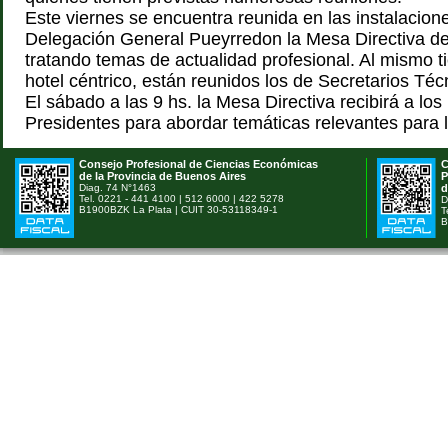
Este viernes se encuentra reunida en las instalacion
Delegación General Pueyrredon la Mesa Directiva d
tratando temas de actualidad profesional. Al mismo 
hotel céntrico, están reunidos los de Secretarios Téc
El sábado a las 9 hs. la Mesa Directiva recibirá a lo
Presidentes para abordar temáticas relevantes para l
Consejo Profesional de Ciencias Económicas
C
de la Provincia de Buenos Aires
P
Diag. 74 N°1463
d
Tel. 0221 - 441 4100 | 512 6000 | 422 5278
D
B1900BZK La Plata | CUIT 30-53118349-1
T
B