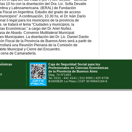
s 10 hs con la disertación del Dra. Lic. Sofía Devalle
rgentina y Latinoamericana. (IERAL) de Fundación
 Fiscal en Argentina: Estudio del grado de acceso
municipios”. A continuación, 10.30 hs, el Dr. Iván Darío
al ó legal para los municipios de la provincia de
. se tratará el tema “Ciudades y municipios, la
ias Económicas.” a cargo del Dr. Ariel Nuñez.
sa de Abasto. Convenio Multilateral Municipal.
 Municipales. La disertación del Dr. Lic. Daniel Dardo
ón Fiscal de la Provincia de Buenos Aires será a partir de
rrollará una Reunión Plenaria de la Comisión de
ito Municipal y Cierre del Encuentro.
na cena de Camaradería.
onómicas
Caja de Seguridad Social para los
Profesionales en Ciencias Económicas
de la Provincia de Buenos Aires
78
Diag. 74 N°1463
1
Tel. 0221 - 441 4141 | 512 6060 | 425 6739
B1900BZK La Plata | CUIT 30-59942184-6