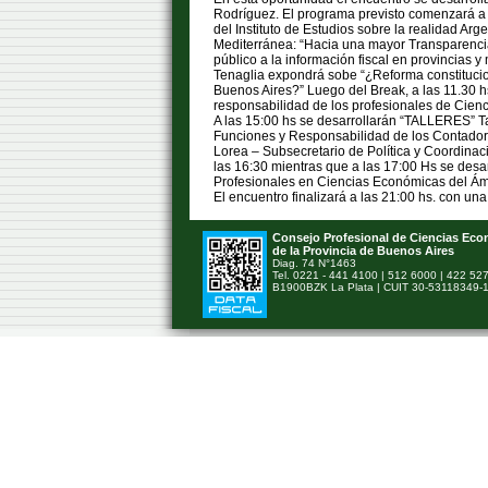
Rodríguez. El programa previsto comenzará a la
del Instituto de Estudios sobre la realidad A
Mediterránea: “Hacia una mayor Transparencia
público a la información fiscal en provincias y 
Tenaglia expondrá sobe “¿Reforma constitucion
Buenos Aires?” Luego del Break, a las 11.30 hs
responsabilidad de los profesionales de Cienc
A las 15:00 hs se desarrollarán “TALLERES” Ta
Funciones y Responsabilidad de los Contadores
Lorea – Subsecretario de Política y Coordinaci
las 16:30 mientras que a las 17:00 Hs se desa
Profesionales en Ciencias Económicas del Ámb
El encuentro finalizará a las 21:00 hs. con u
Consejo Profesional de Ciencias Ec
de la Provincia de Buenos Aires
Diag. 74 N°1463
Tel. 0221 - 441 4100 | 512 6000 | 422 52
B1900BZK La Plata | CUIT 30-53118349-