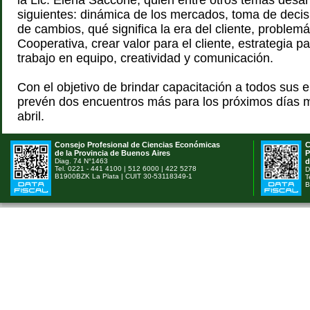
la Lic. Elena Saccone, quien entre otros temas desarr
siguientes: dinámica de los mercados, toma de deci
de cambios, qué significa la era del cliente, problemá
Cooperativa, crear valor para el cliente, estrategia p
trabajo en equipo, creatividad y comunicación.
Con el objetivo de brindar capacitación a todos sus
prevén dos encuentros más para los próximos días m
abril.
Consejo Profesional de Ciencias Económicas
C
de la Provincia de Buenos Aires
P
Diag. 74 N°1463
d
Tel. 0221 - 441 4100 | 512 6000 | 422 5278
D
B1900BZK La Plata | CUIT 30-53118349-1
T
B