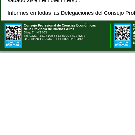
sábado 29 en el hotel Intersur.
Informes en todas las Delegaciones del Consejo Prof
Consejo Profesional de Ciencias Económicas
C
de la Provincia de Buenos Aires
P
Diag. 74 N°1463
d
Tel. 0221 - 441 4100 | 512 6000 | 422 5278
D
B1900BZK La Plata | CUIT 30-53118349-1
T
B