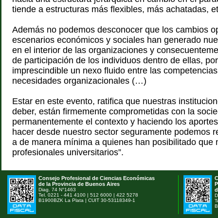
tiende a estructuras más flexibles, más achatadas, et
Además no podemos desconocer que los cambios op
escenarios económicos y sociales han generado n
en el interior de las organizaciones y consecuenteme
de participación de los individuos dentro de ellas, po
imprescindible un nexo fluido entre las competencias
necesidades organizacionales (…)
Estar en este evento, ratifica que nuestras institucio
deber, están firmemente comprometidas con la soci
permanentemente el contexto y haciendo los aport
hacer desde nuestro sector seguramente podemos re
a de manera mínima a quienes han posibilitado que
profesionales universitarios”.
Consejo Profesional de Ciencias Económicas
C
de la Provincia de Buenos Aires
P
Diag. 74 N°1463
d
Tel. 0221 - 441 4100 | 512 6000 | 422 5278
D
B1900BZK La Plata | CUIT 30-53118349-1
T
B