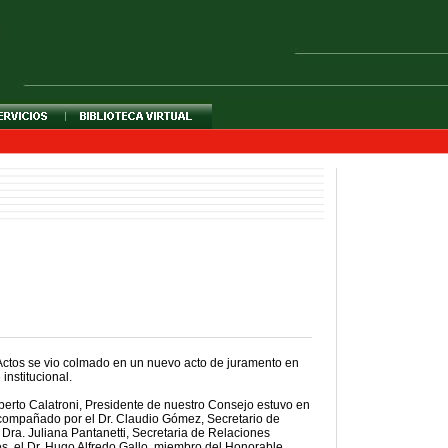
Actos se vio colmado en un nuevo acto de juramento en
institucional.
Alberto Calatroni, Presidente de nuestro Consejo estuvo en
compañado por el Dr. Claudio Gómez, Secretario de
 Dra. Juliana Pantanetti, Secretaria de Relaciones
les, el Dr. Hugo Alfredo Gallo, miembro del Honorable