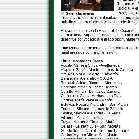
Tribunal de 
Judicial, y 
Delegación L
Galería Imágenes
Treinta y siete nuevos matriculados pronunci
habilitados para el ejercicio de la profesión e
El evento contó con la visita del Dr. Oscar Alfr
Contabilidad Superior 1 de la Facultad de Ci
quien fue convocado al estrado oportunament
Finalizando el encuentro el Dr. Calatroni se d
familiares que colmaron el salón.
Título: Contador Público
Acosta, Vanesa Cintia - Avellaneda
Aispuru, Gastón Martin - Lomas de Zamora
Arouxet, María Celeste - Olavarría
Barandela, Alejandro - C.A.B.A
Brancoli, Adrian Ricardo - Mercedes
Carcione, Antonio Héctor - Morón
Cerrillo, Adrian - Lomas de Zamora
Cianciullo, Gisela Mariana - La Plata
Codina, María Vanesa - Morón
Estevez, Roxana Alejandra - San Martín
Farinola, Silvana - Lomas de Zamora
Festini, Mónica Alejandra - La Plata
Filiberto, Matías - La Plata
Freyre, Norberto Claudio - Morón
Galassi, Cristian Luis - San Nicolás
Gil, Guillermo Daniel - Trenque Lauquen
Godoy, Myriam Alicia - San Martín