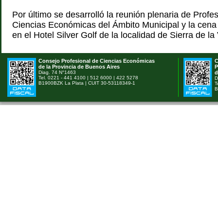
Por último se desarrolló la reunión plenaria de Profe
Ciencias Económicas del Ámbito Municipal y la cen
en el Hotel Silver Golf de la localidad de Sierra de la
Consejo Profesional de Ciencias Económicas
C
de la Provincia de Buenos Aires
P
Diag. 74 N°1463
d
Tel. 0221 - 441 4100 | 512 6000 | 422 5278
D
B1900BZK La Plata | CUIT 30-53118349-1
T
B