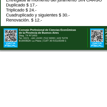
Entregada al momento del juramento SIN CARGO
Duplicado $ 17.-
Triplicado $ 24.-
Cuadruplicado y siguientes $ 30.-
Renovación. $ 12.-
Consejo Profesional de Ciencias Económicas
C
de la Provincia de Buenos Aires
P
Diag. 74 N°1463
d
Tel. 0221 - 441 4100 | 512 6000 | 422 5278
D
B1900BZK La Plata | CUIT 30-53118349-1
T
B