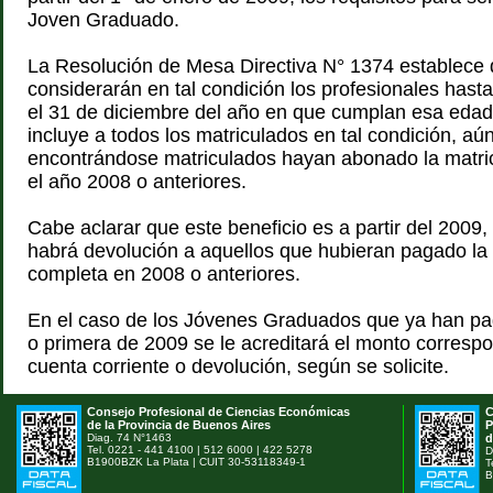
Joven Graduado.
La Resolución de Mesa Directiva N° 1374 establece
considerarán en tal condición los profesionales hast
el 31 de diciembre del año en que cumplan esa eda
incluye a todos los matriculados en tal condición, aú
encontrándose matriculados hayan abonado la matri
el año 2008 o anteriores.
Cabe aclarar que este beneficio es a partir del 2009, 
habrá devolución a aquellos que hubieran pagado la 
completa en 2008 o anteriores.
En el caso de los Jóvenes Graduados que ya han pa
o primera de 2009 se le acreditará el monto corresp
cuenta corriente o devolución, según se solicite.
Consejo Profesional de Ciencias Económicas
C
de la Provincia de Buenos Aires
P
Diag. 74 N°1463
d
Tel. 0221 - 441 4100 | 512 6000 | 422 5278
D
B1900BZK La Plata | CUIT 30-53118349-1
T
B