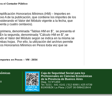
ra el Contador Público
emplificación Honorarios Mínimos (HM) – Importes en
xo A de la publicación, que contiene los importes de los
iderando el Valor del Módulo vigente a la fecha, que
enta y cuatro centavos).
a primera, denominada “Tablas HM en $”, se presenta el
. En la segunda, denominada “Cálculo HM en $”, se
ndo el Valor del Módulo según se indica en la misma se
as hojas. Por ello, la utilización del archivo permite
e los Honorarios Mínimos en Pesos toda vez que se
 Importes en Pesos – VM - 2654
onómicas
Caja de Seguridad Social para los
Profesionales en Ciencias Económicas
de la Provincia de Buenos Aires
78
Diag. 74 N°1463
1
Tel. 0221 - 441 4141 | 512 6060 | 425 6739
B1900BZK La Plata | CUIT 30-59942184-6