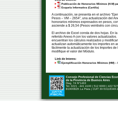
Publicación de Honorarios Mínimos (H.M) pa
Esquela Informativa (Cartilla)
A continuación, se presenta en el archivo “Ej
Pesos – VM – 2654”, una actualización del Ane
honorarios mínimos expresados en pesos, cons
asciende a $ 26,54 (Pesos veintiséis con cincu
El archivo de Excel consta de dos hojas. En l
referido Anexo A con los valores actualizados
encuentran los cálculos realizados y modifica
actualizan automáticamente los importes en amb
fácilmente la actualización de los Importes d
modifique el valor del Módulo.
Link de Interes:
Ejemplificación Honorarios Mínimos (HM) –
Consejo Profesional de Ciencias Ec
de la Provincia de Buenos Aires
Diag. 74 N°1463
Tel. 0221 - 441 4100 | 512 6000 | 422 52
B1900BZK La Plata | CUIT 30-53118349-