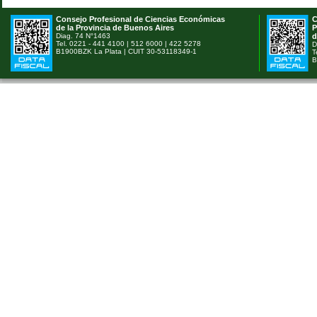
Consejo Profesional de Ciencias Económicas
C
de la Provincia de Buenos Aires
P
Diag. 74 N°1463
d
Tel. 0221 - 441 4100 | 512 6000 | 422 5278
D
B1900BZK La Plata | CUIT 30-53118349-1
T
B