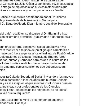
 de Buenos Aires” fueron las primeras palabras del
el Consejo, Dr. Julio César Giannini una vez finalizada la
 entrega de diplomas a los nuevos matriculados que
irse a nuestra casa y formar parte de esta familia.
l Consejo que estuvo acompañado por el Dr. Ricardo
ta y Presidente de la Asociación Mutual para
l Dr. Eduardo Alberto Díaz miembro vocal del Honorable
l país” resaltó en su discurso el Dr. Giannini e hizo
n el territorio provincial, que ayudan a dar respuesta a
ón.
 primeras carreras con mayor salida laboral y a nivel
 Para mantener esa línea de prestigio que caracteriza a
sejo creó hace algunos años el Instituto de Post Grado e
s delegaciones de toda la Provincia de Buenos Aires
arios, cursos y Jornadas para estar a la altura de las
 todos los días se dictan tres o más actividades de
a. Sin embargo somos concientes que debemos seguir
ción.
 nuestra Caja de Seguridad Social, invitando a los nuevos
osas a participar. “Hace 26 años que nuestro Consejo
er y es el espejo en el que muchas instituciones quieren
s: fue creada por profesionales de las Ciencias
egas. Esta Caja no es de los dirigentes, es de todos”.
a vez que lo requieran”.
ulados asistieron al Vino de Honor donde pudieron
oridades del Consejo.