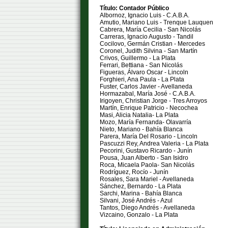
Título: Contador Público
Albornoz, Ignacio Luis - C.A.B.A.
Amutio, Mariano Luis - Trenque Lauquen
Cabrera, María Cecilia - San Nicolás
Carreras, Ignacio Augusto - Tandil
Cocilovo, Germán Cristian - Mercedes
Coronel, Judith Silvina - San Martín
Crivos, Guillermo - La Plata
Ferrari, Bettiana - San Nicolás
Figueras, Álvaro Oscar - Lincoln
Forghieri, Ana Paula - La Plata
Fuster, Carlos Javier - Avellaneda
Hormazabal, María José - C.A.B.A.
Irigoyen, Christian Jorge - Tres Arroyos
Martín, Enrique Patricio - Necochea
Masi, Alicia Natalia- La Plata
Mozo, María Fernanda- Olavarría
Nieto, Mariano - Bahía Blanca
Parera, María Del Rosario - Lincoln
Pascuzzi Rey, Andrea Valeria - La Plata
Pecorini, Gustavo Ricardo - Junín
Pousa, Juan Alberto - San Isidro
Roca, Micaela Paola- San Nicolás
Rodríguez, Rocío - Junín
Rosales, Sara Mariel - Avellaneda
Sánchez, Bernardo - La Plata
Sarchi, Marina - Bahía Blanca
Silvani, José Andrés - Azul
Tantos, Diego Andrés - Avellaneda
Vizcaino, Gonzalo - La Plata