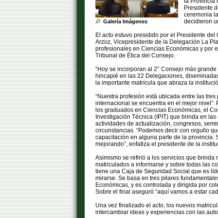
la Provincia
Presidente d
ceremonia la
decidieron un
Galería Imágenes
El acto estuvo presidido por el Presidente de
Arzoz, Vicepresidente de la Delegación La Pla
profesionales en Ciencias Económicas y por e
Tribunal de Ética del Consejo.
“Hoy se incorporan al 2° Consejo más grande de
hincapié en las 22 Delegaciones, diseminadas e
la importante matrícula que abraza la instituci
“Nuestra profesión está ubicada entre las tres
internacional se encuentra en el mejor nivel”.
los graduados en Ciencias Económicas, el Con
Investigación Técnica (IPIT) que brinda en la
actividades de actualización, congresos, semin
circunstancias. “Podemos decir con orgullo que
capacitación en alguna parte de la provinci
mejorando”, enfatiza el presidente de la institu
Asimismo se refirió a los servicios que brinda
matriculados a informarse y sobre todas las c
tiene una Caja de Seguridad Social que es líd
mirarse. Se basa en tres pilares fundamentale
Económicas, y es controlada y dirigida por col
Sobre el final aseguró “aquí vamos a estar cad
Una vez finalizado el acto, los nuevos matric
intercambiar ideas y experiencias con las aut