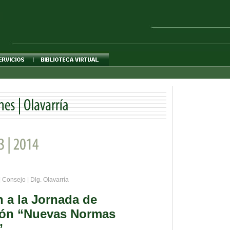
| Consejo | Dlg. Olavarría
n a la Jornada de
ión “Nuevas Normas
”