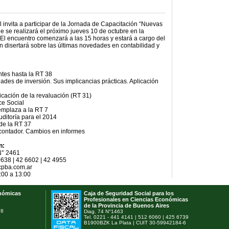
 invita a participar de la Jornada de Capacitación “Nuevas
 se realizará el próximo jueves 10 de octubre en la
 El encuentro comenzará a las 15 horas y estará a cargo del
en disertará sobre las últimas novedades en contabilidad y
tes hasta la RT 38
ades de inversión. Sus implicancias prácticas. Aplicación
licación de la revaluación (RT 31)
ce Social
emplaza a la RT 7
ditoría para el 2014
de la RT 37
 contador. Cambios en informes
n:
N° 2461
0638 | 42 6602 | 42 4955
cpba.com.ar
:00 a 13:00
onómicas
Caja de Seguridad Social para los
Profesionales en Ciencias Económicas
de la Provincia de Buenos Aires
78
Diag. 74 N°1463
1
Tel. 0221 - 441 4141 | 512 6060 | 425 6739
B1900BZK La Plata | CUIT 30-59942184-6