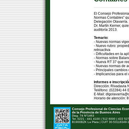
El Consejo Profesional
Normas Contables” que
Delegación Olavarría.
Dr. Martín Kerner, qui
auditoría 2013.
Temario:
- Nuevas normas vigen
- Nuevo rubro: propied
retroactiva
- Dificultades en la ap
- Normas sobre Balan
- Nueva RT 37 que re
- Nuevas normas de au
- Principales cambios 
- Implicancias para el
Informes e inscripció
Dirección: Rivadavia 
Teléfono: (02284) 44 
E-Mail: dlgolavarria@
Horario de atención: 8
Consejo Profesional de Ciencias Ec
de la Provincia de Buenos Aires
Diag. 74 N°1463
Tel. 0221 - 441 4100 | 512 6000 | 422 52
B1900BZK La Plata | CUIT 30-53118349-