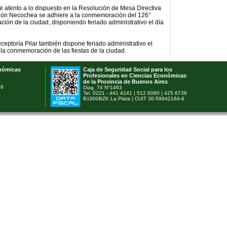
e atento a lo dispuesto en la Resolución de Mesa Directiva
ción Necochea se adhiere a la conmemoración del 126°
ación de la ciudad, disponiendo feriado administrativo el día
eptoría Pilar también dispone feriado administrativo el
 la conmemoración de las fiestas de la ciudad.
onómicas
Caja de Seguridad Social para los
Profesionales en Ciencias Económicas
de la Provincia de Buenos Aires
78
Diag. 74 N°1463
1
Tel. 0221 - 441 4141 | 512 6060 | 425 6739
B1900BZK La Plata | CUIT 30-59942184-6