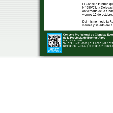
El Consejo informa qu
N° 580/03, la Delega
aniversario de la fund
viernes 12 de octubre.
Del mismo modo la Rec
viernes y se adhiere a
Consejo Profesional de Ciencias Ec
de la Provincia de Buenos Aires
Diag. 74 N°1463
Tel. 0221 - 441 4100 | 512 6000 | 422 52
B1900BZK La Plata | CUIT 30-53118349-