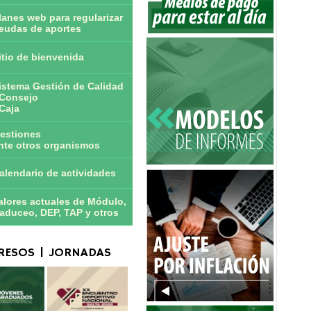
lanes web para regularizar
eudas de aportes
itio de bienvenida
istema Gestión de Calidad
Consejo
Caja
estiones
nte otros organismos
alendario de actividades
alores actuales de Módulo,
aduceo, DEP, TAP y otros
ESOS | JORNADAS