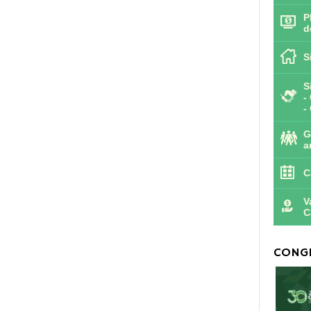
P
d
S
S
-
-
G
a
C
V
C
CONGR