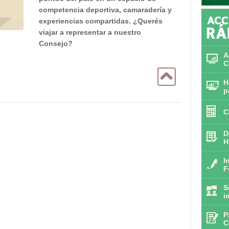
competencia deportiva, camaradería y
experiencias compartidas. ¿Querés
viajar a representar a nuestro
Consejo?
A
C
H
p
C
D
H
I
F
S
i
P
C