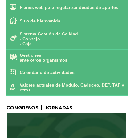
Planes web para regularizar deudas de aportes
Sitio de bienvenida
Sistema Gestión de Calidad
-
Consejo
-
Caja
Gestiones
ante otros organismos
Calendario de actividades
Valores actuales de Módulo, Caduceo, DEP, TAP y
otros
CONGRESOS | JORNADAS