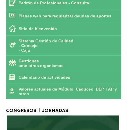
Padrón de Profesionales - Consulta
Planes web para regularizar deudas de aportes
Sitio de bienvenida
Sistema Gestión de Calidad
-
Consejo
-
Caja
Gestiones
ante otros organismos
Calendario de actividades
Valores actuales de Módulo, Caduceo, DEP, TAP y
otros
CONGRESOS | JORNADAS