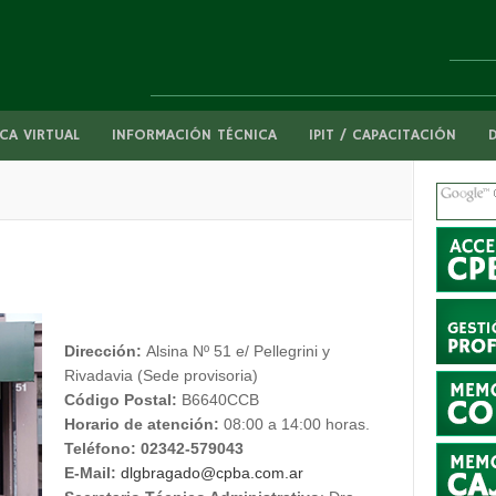
CA VIRTUAL
INFORMACIÓN TÉCNICA
IPIT / CAPACITACIÓN
Dirección:
Alsina Nº 51 e/ Pellegrini y
Rivadavia (Sede provisoria)
Código Postal:
B6640CCB
Horario de atención:
08:00 a 14:00 horas.
Teléfono: 02342-579043
E-Mail:
dlgbragado@cpba.com.ar