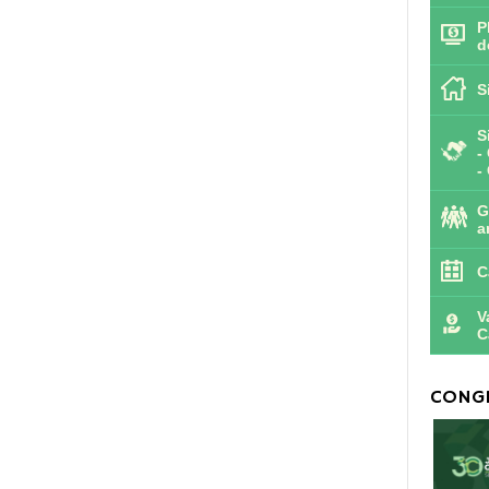
P
d
S
S
-
-
G
a
C
V
C
CONGR