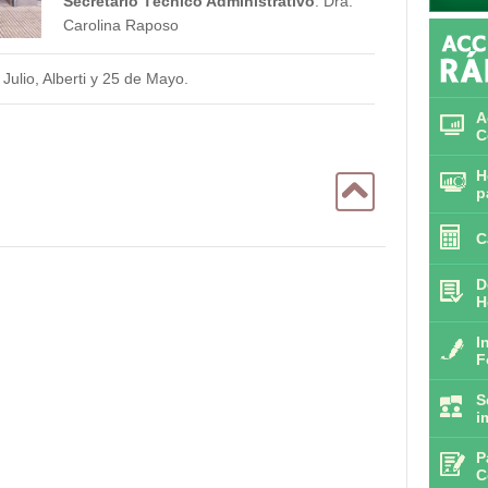
Secretario Técnico Administrativo
: Dra.
Carolina Raposo
Julio, Alberti y 25 de Mayo.
A
C
H
p
C
D
H
I
F
S
i
P
C