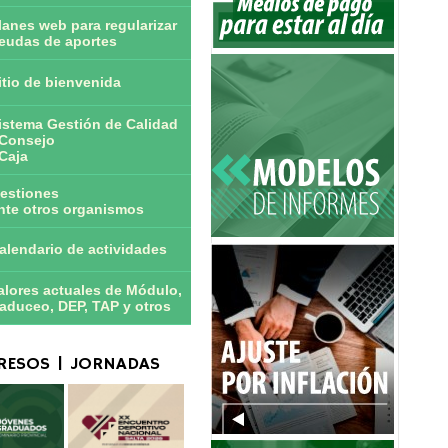
lanes web para regularizar
eudas de aportes
itio de bienvenida
istema Gestión de Calidad
Consejo
Caja
estiones
nte otros organismos
alendario de actividades
alores actuales de Módulo,
aduceo, DEP, TAP y otros
ESOS | JORNADAS