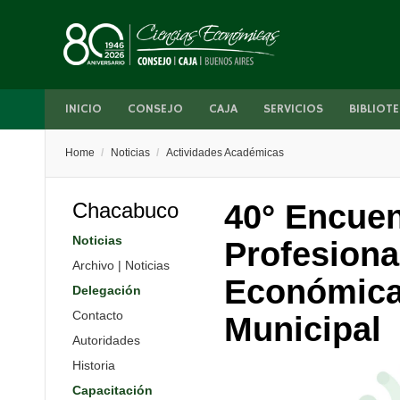
INICIO
CONSEJO
CAJA
SERVICIOS
BIBLIOTE
Home
/
Noticias
/
Actividades Académicas
Chacabuco
40° Encuen
Noticias
Profesiona
Archivo | Noticias
Económica
Delegación
Contacto
Municipal
Autoridades
Historia
Capacitación