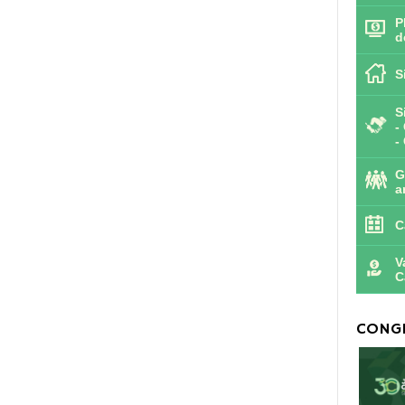
P
d
S
S
-
-
G
a
C
V
C
CONGR