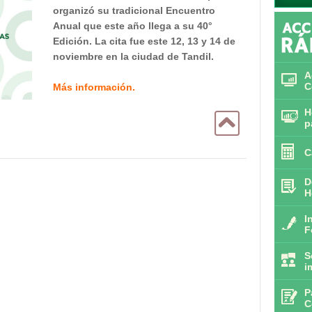
organizó su tradicional Encuentro
Anual que este año llega a su 40°
Edición. La cita fue este 12, 13 y 14 de
noviembre en la ciudad de Tandil.
A
C
Más información.
H
p
C
D
H
I
F
S
i
P
C