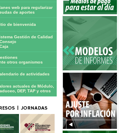
lanes web para regularizar
eudas de aportes
itio de bienvenida
istema Gestión de Calidad
Consejo
Caja
estiones
nte otros organismos
alendario de actividades
alores actuales de Módulo,
aduceo, DEP, TAP y otros
ESOS | JORNADAS