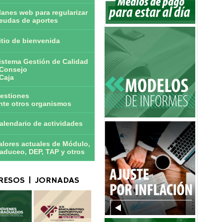
lanes web para regularizar
eudas de aportes
itio de bienvenida
istema Gestión de Calidad
Consejo
Caja
estiones
nte otros organismos
alendario de actividades
alores actuales de Módulo,
aduceo, DEP, TAP y otros
ESOS | JORNADAS