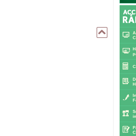
A
C
H
p
C
D
H
I
F
S
i
P
C