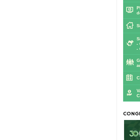
P
d
S
S
-
-
G
a
C
V
C
CONGR