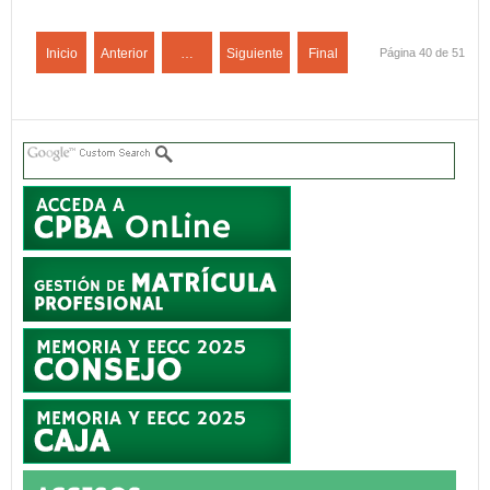
Inicio
Anterior
…
Siguiente
Final
Página 40 de 51