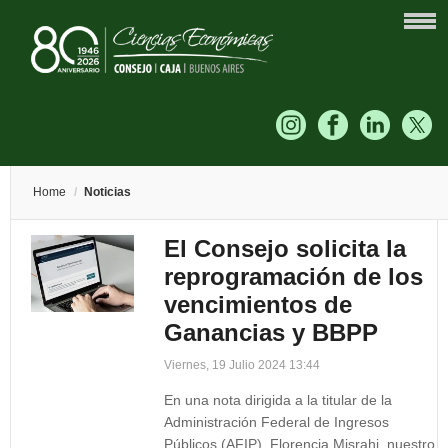
Home
/
Noticias
El Consejo solicita la
reprogramación de los
vencimientos de
Ganancias y BBPP
Viernes, 19 Julio 2024 13:44
En una nota dirigida a la titular de la
Administración Federal de Ingresos
Públicos (AFIP), Florencia Misrahi, nuestro