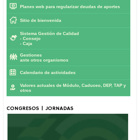
Planes web para regularizar deudas de aportes
Sitio de bienvenida
Sistema Gestión de Calidad
-
Consejo
-
Caja
Gestiones
ante otros organismos
Calendario de actividades
Valores actuales de Módulo, Caduceo, DEP, TAP y
otros
CONGRESOS | JORNADAS