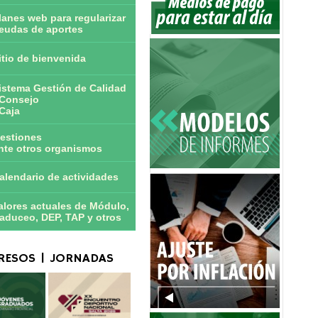
lanes web para regularizar
eudas de aportes
itio de bienvenida
istema Gestión de Calidad
Consejo
Caja
estiones
nte otros organismos
alendario de actividades
alores actuales de Módulo,
aduceo, DEP, TAP y otros
ESOS | JORNADAS