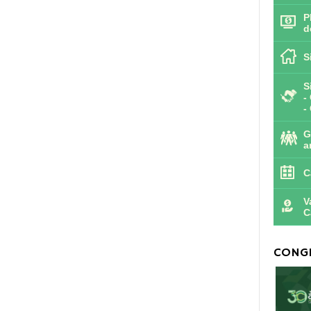
P
d
S
S
-
-
G
a
C
V
C
CONGR