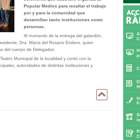
Popular Medios para resaltar el trabajo
por y para la comunidad que
desarrollan tanto instituciones como
personas.
A
Al momento de la entrega del galardón,
C
esidente, Dra. María del Rosario Endere, quien
s del cuerpo de Delegados.
H
p
 Teatro Municipal de la localidad y contó con la
ipales, autoridades de distintas instituciones y
C
D
H
I
F
S
i
P
C