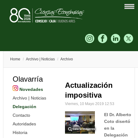
Home
/
Archivo | Noticias
/
Archivo
Olavarría
Actualización
Novedades
impositiva
Archivo | Noticias
Viernes, 10 Mayo 2019 12:53
Delegación
El Dr. Alberto
Contacto
Coto disertó
Autoridades
en la
Historia
Delegación