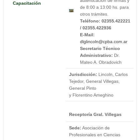
autenticación de firmas y
Capacitación
de 8:00 a 13:00 hs. para
otros trámites.
Teléfono:
02355.422221
/ 02355.422936
E-Mail:
dlglincoln@cpba.com.ar
Secretario Técnico
Administrativo:
Dr.
Mateo A. Obradovich
Jurisdicción:
Lincoln, Carlos
Tejedor, General Villegas,
General Pinto
y Florentino Ameghino
Receptoría Gral. Villegas
Sede:
Asociación de
Profesionales en Ciencias