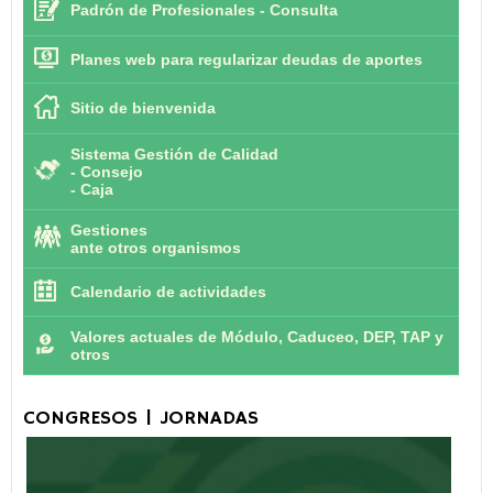
Padrón de Profesionales - Consulta
Planes web para regularizar deudas de aportes
Sitio de bienvenida
Sistema Gestión de Calidad
-
Consejo
-
Caja
Gestiones
ante otros organismos
Calendario de actividades
Valores actuales de Módulo, Caduceo, DEP, TAP y
otros
CONGRESOS | JORNADAS