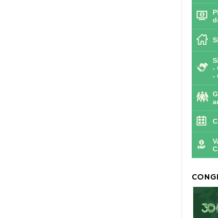
P
d
S
S
-
-
G
a
C
V
C
CONGR