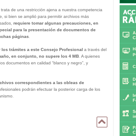
 trata de una restricción ajena a nuestra competencia
e, si bien se amplió para permitir archivos más
sados,
requiere tomar algunas precauciones, en
pecial para la presentación de documentos de
A
chas páginas
.
C
H
 los trámites a este Consejo Profesional
a través del
p
año, en conjunto, no supere los 4 MB
. A quienes
los documentos en calidad “blanco y negro”, y
C
D
rchivos correspondientes a las obleas de
H
ofesionales podrán efectuar la posterior carga de los
I
ganismo.
F
S
i
P
C