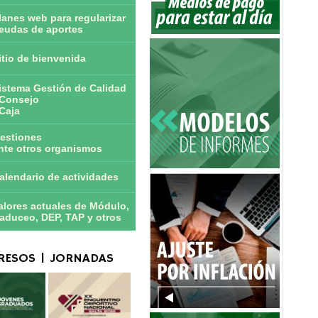
lanes web para regularizar
eudas de aportes
itio de bienvenida
istema Gestión de Calidad
Consejo
Caja
estiones
nte otros organismos
alendario de actividades
alores actuales de Módulo,
aduceo, DEP, TAP y otros
ESOS | JORNADAS